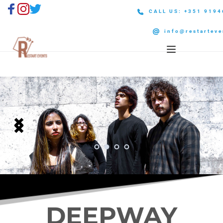
CALL US: +351 919
info@restarteve
DEEPWAY