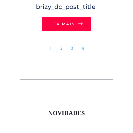
brizy_dc_post_title
LER MAIS
1
2
3
4
NOVIDADES