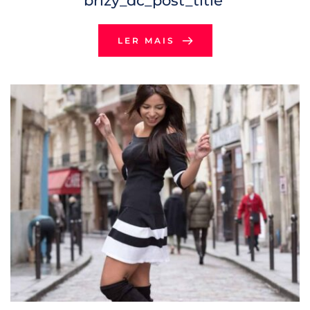
brizy_dc_post_title
LER MAIS