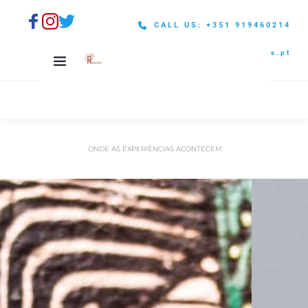
CALL US: +351 919460214
info@restartevents.pt
 ONDE AS EXPERIÊNCIAS ACONTECEM